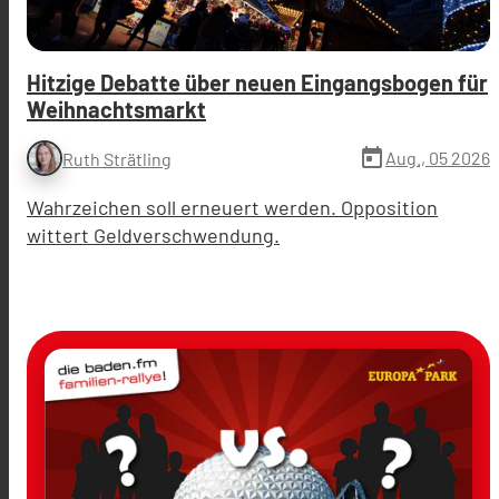
Hitzige Debatte über neuen Eingangsbogen für
Weihnachtsmarkt
today
Aug., 05 2026
Ruth Strätling
Wahrzeichen soll erneuert werden. Opposition
wittert Geldverschwendung.