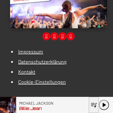
Impressum
Datenschutzerklärung
Kontakt
Cookie-Einstellungen
MICHAEL JACKSON
queue_music
play_arrow
Billie Jean