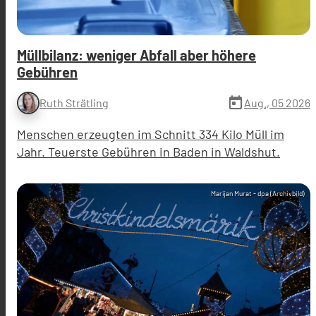
Müllbilanz: weniger Abfall aber höhere
Gebühren
today
Aug., 05 2026
Ruth Strätling
Menschen erzeugten im Schnitt 334 Kilo Müll im
Jahr. Teuerste Gebühren in Baden in Waldshut.
Marijan Murat - dpa (Archivbild)