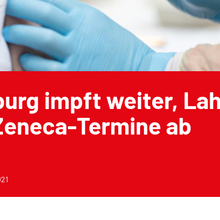
urg impft weiter, Lah
Zeneca-Termine ab
021