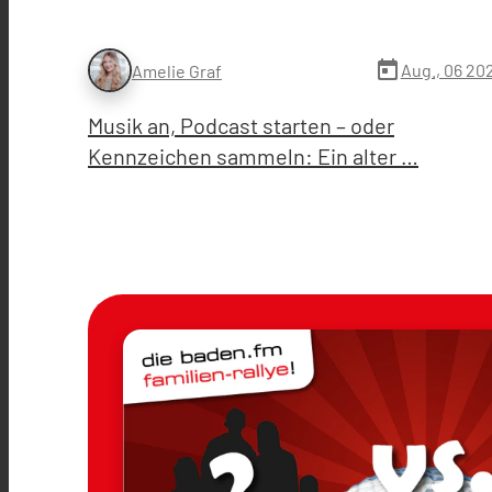
today
Aug., 06 20
Amelie Graf
Musik an, Podcast starten – oder
Kennzeichen sammeln: Ein alter …