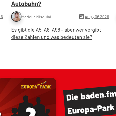
Autobahn?
today
26
Aug., 06 2026
Mariella Misquial
Es gibt die A5, A8, A98 – aber wer vergibt
diese Zahlen und was bedeuten sie?
baden.f
Die
Europa-Park