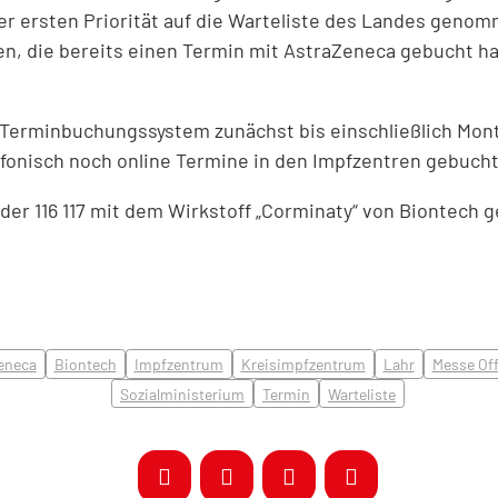
 ersten Priorität auf die Warteliste des Landes genomm
n, die bereits einen Termin mit AstraZeneca gebucht ha
 Terminbuchungssystem zunächst bis einschließlich Mont
efonisch noch online Termine in den Impfzentren gebuch
der 116 117 mit dem Wirkstoff „Corminaty“ von Biontech g
eneca
Biontech
Impfzentrum
Kreisimpfzentrum
Lahr
Messe Of
Sozialministerium
Termin
Warteliste