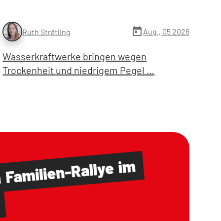
today
Aug., 05 2026
Ruth Strätling
Wasserkraftwerke bringen wegen
Trockenheit und niedrigem Pegel …
im
Familien-Rallye
m