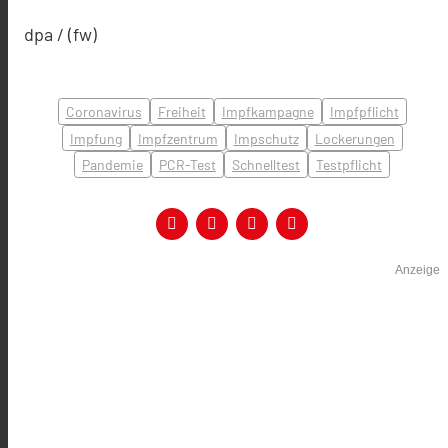
dpa / (fw)
Coronavirus
Freiheit
Impfkampagne
Impfpflicht
Impfung
Impfzentrum
Impschutz
Lockerungen
Pandemie
PCR-Test
Schnelltest
Testpflicht
Anzeige