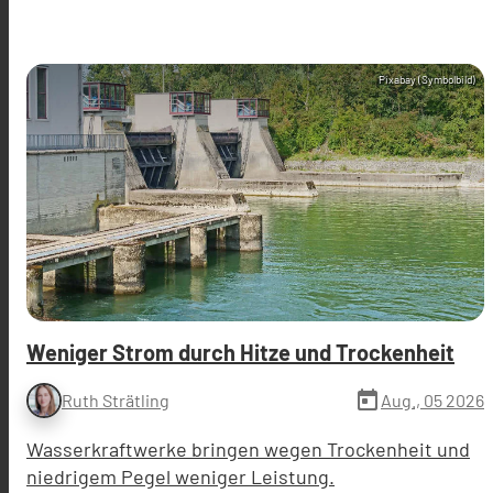
Pixabay (Symbolbild)
Weniger Strom durch Hitze und Trockenheit
today
Aug., 05 2026
Ruth Strätling
Wasserkraftwerke bringen wegen Trockenheit und
niedrigem Pegel weniger Leistung.