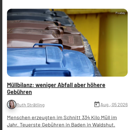
Pixabay
Müllbilanz: weniger Abfall aber höhere
Gebühren
today
Aug., 05 2026
Ruth Strätling
Menschen erzeugten im Schnitt 334 Kilo Müll im
Jahr. Teuerste Gebühren in Baden in Waldshut.