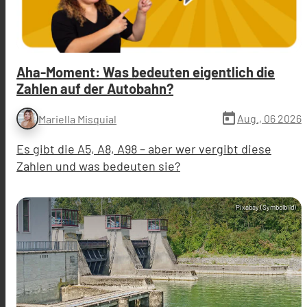
Aha-Moment: Was bedeuten eigentlich die
Zahlen auf der Autobahn?
today
Aug., 06 2026
Mariella Misquial
Es gibt die A5, A8, A98 – aber wer vergibt diese
Zahlen und was bedeuten sie?
Pixabay (Symbolbild)