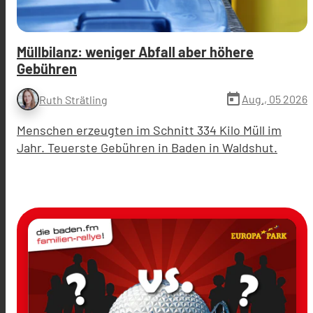
Müllbilanz: weniger Abfall aber höhere
Gebühren
today
Aug., 05 2026
Ruth Strätling
Menschen erzeugten im Schnitt 334 Kilo Müll im
Jahr. Teuerste Gebühren in Baden in Waldshut.