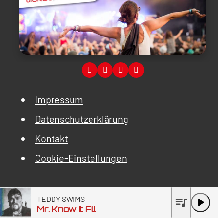
Impressum
Datenschutzerklärung
Kontakt
Cookie-Einstellungen
TEDDY SWIMS
queue_music
play_arrow
Mr. Know It All