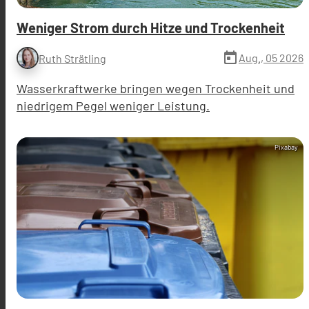
Weniger Strom durch Hitze und Trockenheit
today
Aug., 05 2026
Ruth Strätling
Wasserkraftwerke bringen wegen Trockenheit und
niedrigem Pegel weniger Leistung.
Pixabay