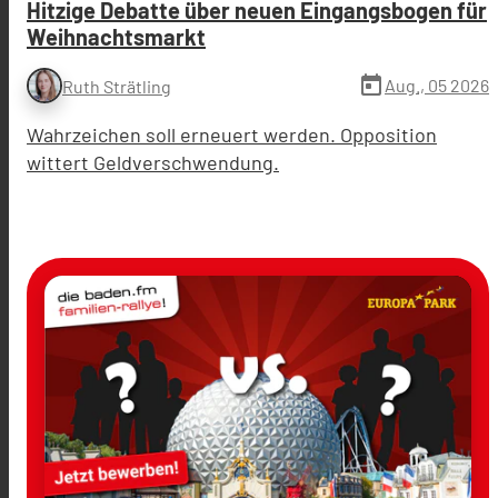
Hitzige Debatte über neuen Eingangsbogen für
Weihnachtsmarkt
today
Aug., 05 2026
Ruth Strätling
Wahrzeichen soll erneuert werden. Opposition
wittert Geldverschwendung.