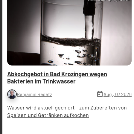
Abkochgebot in Bad Krozingen wegen
Bakterien im Trinkwasser
today
Aug., 07 2026
Benjamin Resetz
Wasser wird aktuell gechlort - zum Zubereiten von
Speisen und Getränken aufkochen