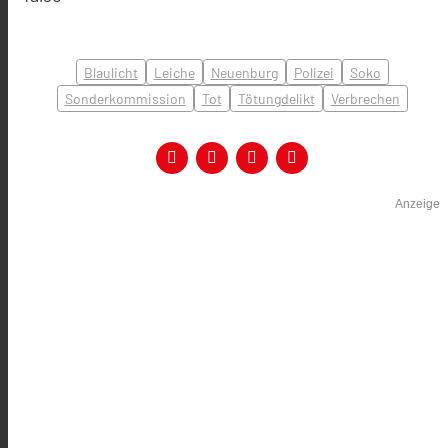
Blaulicht
Leiche
Neuenburg
Polizei
Soko
Sonderkommission
Tot
Tötungdelikt
Verbrechen
Anzeige