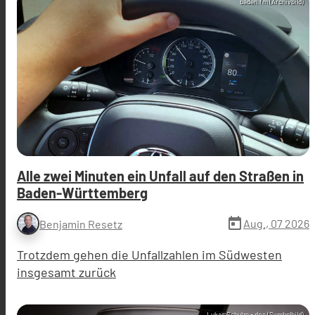
baden.fm (Archivbild)
Alle zwei Minuten ein Unfall auf den Straßen in
Baden-Württemberg
today
Aug., 07 2026
Benjamin Resetz
Trotzdem gehen die Unfallzahlen im Südwesten
insgesamt zurück
Lukas Schulze - dpa (Symbolbild)