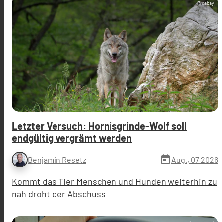
Pixabay
Letzter Versuch: Hornisgrinde-Wolf soll
endgültig vergrämt werden
today
Aug., 07 2026
Benjamin Resetz
Kommt das Tier Menschen und Hunden weiterhin zu
nah droht der Abschuss