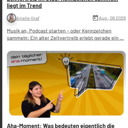
liegt im Trend
today
Aug., 06 2026
Amelie Graf
Musik an, Podcast starten – oder Kennzeichen
sammeln: Ein alter Zeitvertreib erlebt gerade ein …
Aha-Moment: Was bedeuten eigentlich die