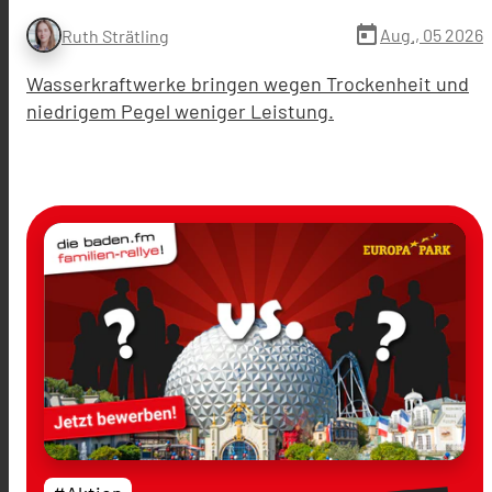
today
Aug., 05 2026
Ruth Strätling
Wasserkraftwerke bringen wegen Trockenheit und
niedrigem Pegel weniger Leistung.