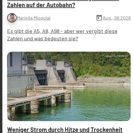
Zahlen auf der Autobahn?
today
Aug., 06 2026
Mariella Misquial
Es gibt die A5, A8, A98 – aber wer vergibt diese
Zahlen und was bedeuten sie?
Pixabay (Symbolbild)
Weniger Strom durch Hitze und Trockenheit