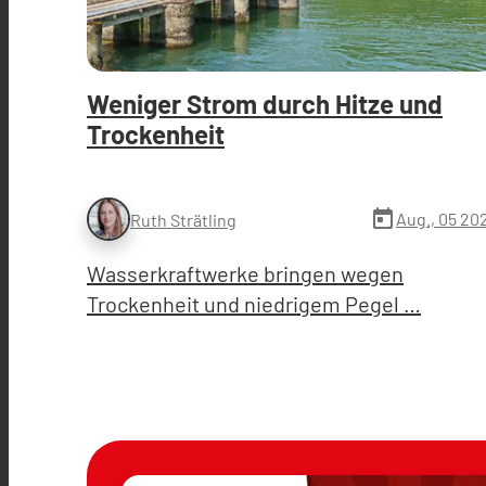
Weniger Strom durch Hitze und
Trockenheit
today
Aug., 05 20
Ruth Strätling
Wasserkraftwerke bringen wegen
Trockenheit und niedrigem Pegel …