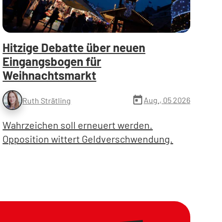
Hitzige Debatte über neuen
Eingangsbogen für
Weihnachtsmarkt
today
Aug., 05 2026
Ruth Strätling
Wahrzeichen soll erneuert werden.
Opposition wittert Geldverschwendung.