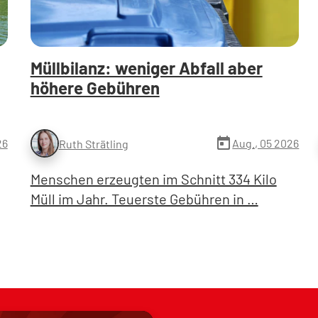
Müllbilanz: weniger Abfall aber
höhere Gebühren
today
26
Aug., 05 2026
Ruth Strätling
Menschen erzeugten im Schnitt 334 Kilo
Müll im Jahr. Teuerste Gebühren in …