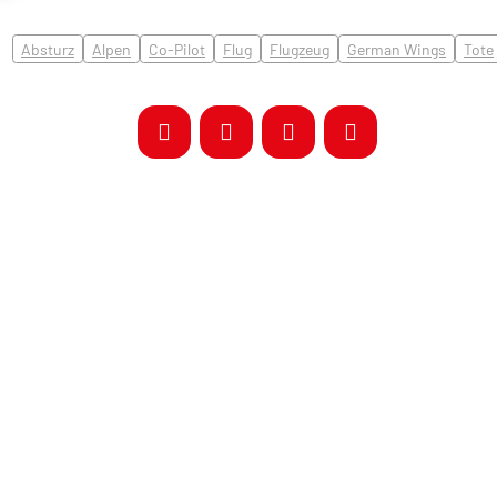
Absturz
Alpen
Co-Pilot
Flug
Flugzeug
German Wings
Tote