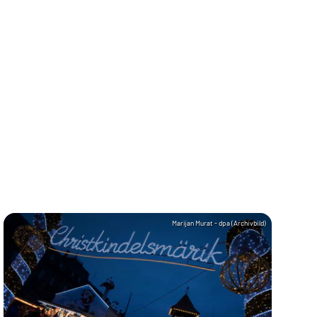
Marijan Murat - dpa (Archivbild)