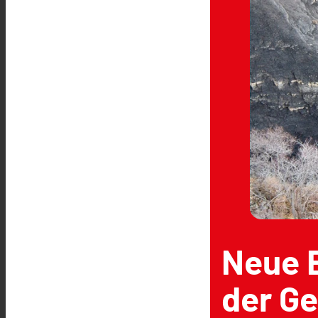
Neue 
der G