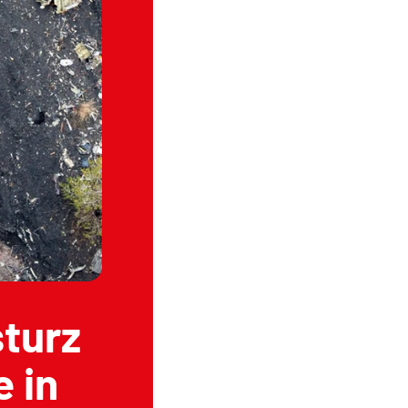
turz
 in