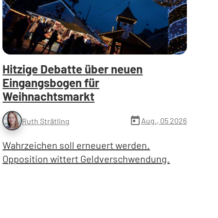
Hitzige Debatte über neuen
Eingangsbogen für
Weihnachtsmarkt
today
Aug., 05 2026
Ruth Strätling
Wahrzeichen soll erneuert werden.
Opposition wittert Geldverschwendung.