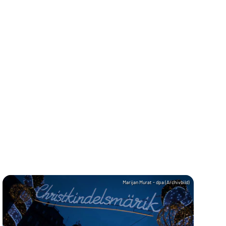
Marijan Murat - dpa (Archivbild)