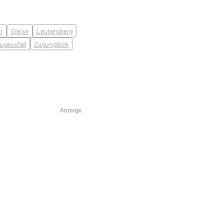
r
Gleise
Leutersberg
ugausfall
Zugunglück
Anzeige