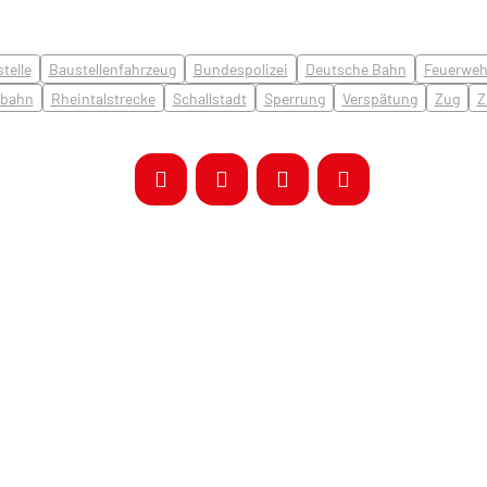
telle
Baustellenfahrzeug
Bundespolizei
Deutsche Bahn
Feuerweh
lbahn
Rheintalstrecke
Schallstadt
Sperrung
Verspätung
Zug
Z