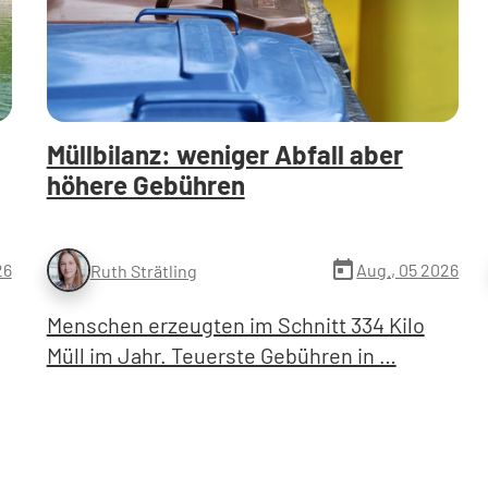
Müllbilanz: weniger Abfall aber
höhere Gebühren
today
26
Aug., 05 2026
Ruth Strätling
Menschen erzeugten im Schnitt 334 Kilo
Müll im Jahr. Teuerste Gebühren in …