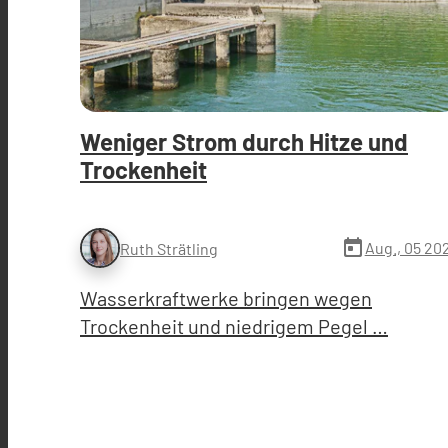
Weniger Strom durch Hitze und
Trockenheit
today
Aug., 05 20
Ruth Strätling
Wasserkraftwerke bringen wegen
Trockenheit und niedrigem Pegel …