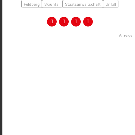
Feldberg
Skiunfall
Staatsanwaltschaft
Unfall
Anzeige