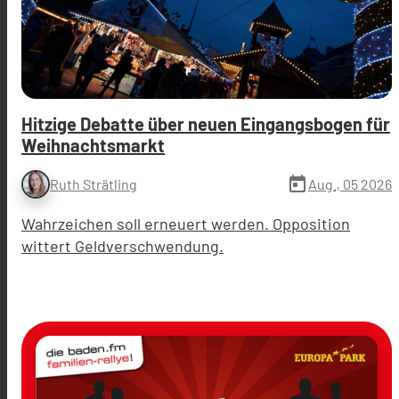
Hitzige Debatte über neuen Eingangsbogen für
Weihnachtsmarkt
today
Aug., 05 2026
Ruth Strätling
Wahrzeichen soll erneuert werden. Opposition
wittert Geldverschwendung.