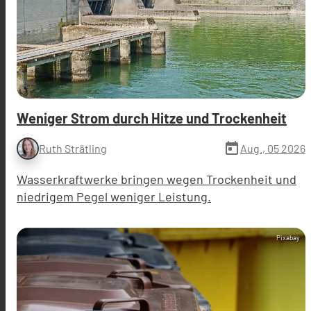
Weniger Strom durch Hitze und Trockenheit
today
Aug., 05 2026
Ruth Strätling
Wasserkraftwerke bringen wegen Trockenheit und
niedrigem Pegel weniger Leistung.
Pixabay