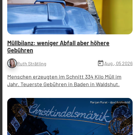
Müllbilanz: weniger Abfall aber höhere
Gebühren
today
Aug., 05 2026
Ruth Strätling
Menschen erzeugten im Schnitt 334 Kilo Müll im
Jahr. Teuerste Gebühren in Baden in Waldshut.
Marijan Murat - dpa (Archivbild)