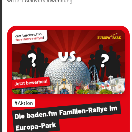
wittert Geldverschwendung.
#Aktion
im
Familien-Rallye
baden.fm
Die
Europa-Park