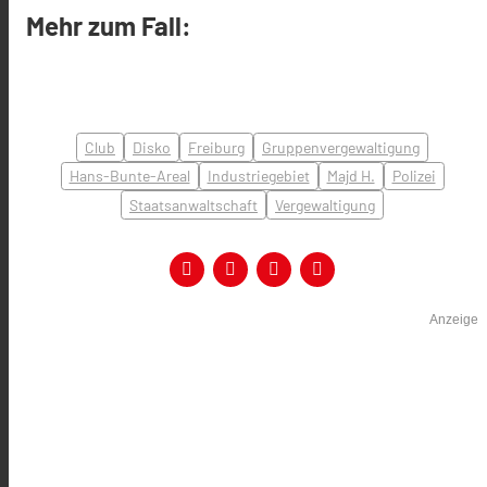
Mehr zum Fall:
Club
Disko
Freiburg
Gruppenvergewaltigung
Hans-Bunte-Areal
Industriegebiet
Majd H.
Polizei
Staatsanwaltschaft
Vergewaltigung
Anzeige