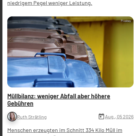
niedrigem Pegel weniger Leistung.
Pixabay
Müllbilanz: weniger Abfall aber höhere
Gebühren
today
Aug., 05 2026
Ruth Strätling
Menschen erzeugten im Schnitt 334 Kilo Müll im