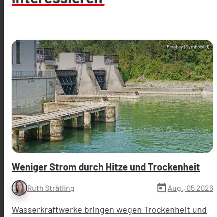
Pixabay (Symbolbild)
Weniger Strom durch Hitze und Trockenheit
today
Aug., 05 2026
Ruth Strätling
Wasserkraftwerke bringen wegen Trockenheit und