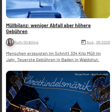
Müllbilanz: weniger Abfall aber höhere
Gebühren
today
Aug., 05 2026
Ruth Strätling
Menschen erzeugten im Schnitt 334 Kilo Müll im
Jahr. Teuerste Gebühren in Baden in Waldshut.
Marijan Murat - dpa (Archivbild)