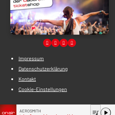
Impressum
Datenschutzerklärung
Kontakt
Cookie-Einstellungen
AEROSMITH
queue_music
play_arrow