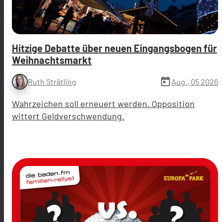
Hitzige Debatte über neuen Eingangsbogen für
Weihnachtsmarkt
today
Aug., 05 2026
Ruth Strätling
Wahrzeichen soll erneuert werden. Opposition
wittert Geldverschwendung.