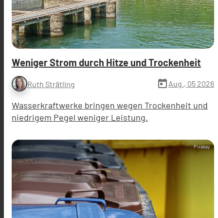
Weniger Strom durch Hitze und Trockenheit
today
Aug., 05 2026
Ruth Strätling
Wasserkraftwerke bringen wegen Trockenheit und
niedrigem Pegel weniger Leistung.
Pixabay