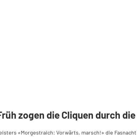
Früh zogen die Cliquen durch di
eisters «
Morgestraich
: Vorwärts, marsch!» die Fasnach