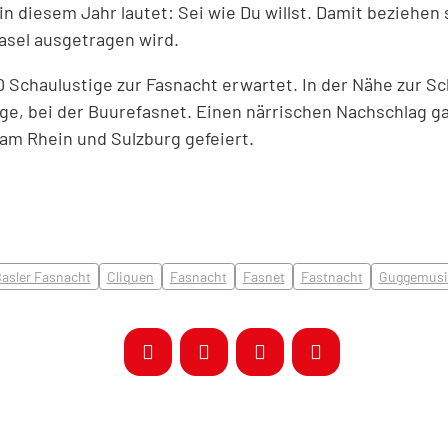
in diesem Jahr lautet: Sei wie Du willst. Damit beziehen 
asel ausgetragen wird.
0 Schaulustige zur Fasnacht erwartet. In der Nähe zur S
e, bei der
Buurefasnet
.
Einen närrischen Nachschlag 
 am Rhein und Sulzburg
gefeiert
.
asler Fasnacht
Cliquen
Fasnacht
Fasnet
Fastnacht
Guggemusi