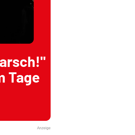
arsch!"
m Tage
Anzeige