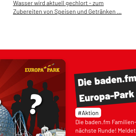
Wasser wird aktuell gechlort - zum
Zubereiten von Speisen und Getränken …
baden.f
Die
Europa-Park
#Aktion
Die baden.fm Familien-
nächste Runde! Meldet 