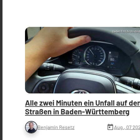
baden.fm (Archivbild
Alle zwei Minuten ein Unfall auf de
Straßen in Baden-Württemberg
today
Aug., 07 20
Benjamin Resetz