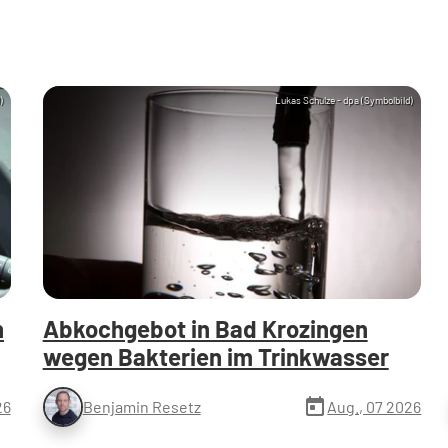
)
Lukas Schulze - dpa (Symbolbild)
n
Abkochgebot in Bad Krozingen
wegen Bakterien im Trinkwasser
today
26
Aug., 07 2026
Benjamin Resetz