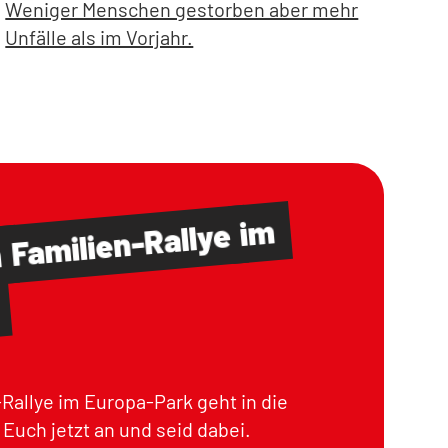
Weniger Menschen gestorben aber mehr
Unfälle als im Vorjahr.
im
Familien-Rallye
m
Rallye im Europa-Park geht in die
Euch jetzt an und seid dabei.