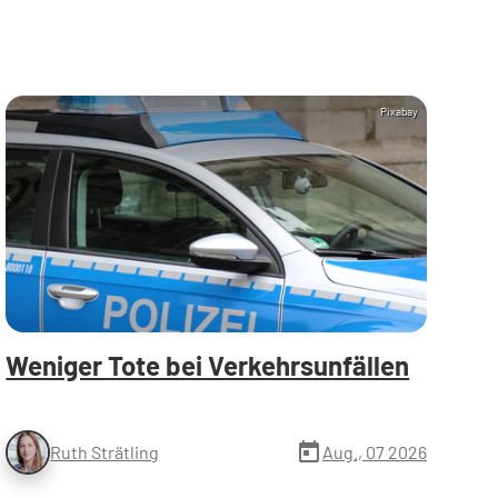
Pixabay
Weniger Tote bei Verkehrsunfällen
today
Aug., 07 2026
Ruth Strätling