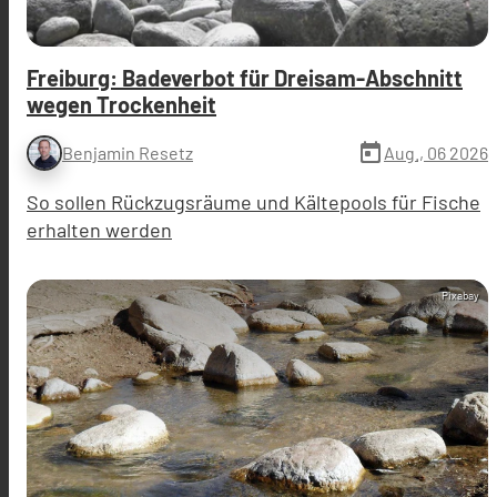
Freiburg: Badeverbot für Dreisam-Abschnitt
wegen Trockenheit
today
Aug., 06 2026
Benjamin Resetz
So sollen Rückzugsräume und Kältepools für Fische
erhalten werden
Pixabay