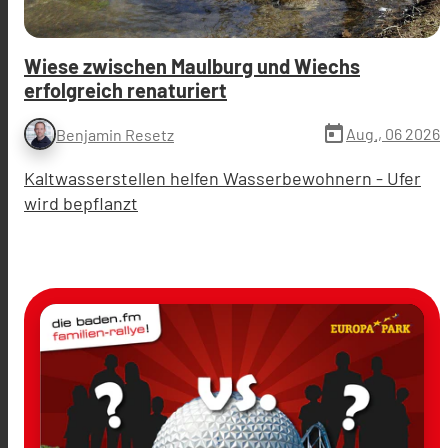
Wiese zwischen Maulburg und Wiechs
erfolgreich renaturiert
today
Aug., 06 2026
Benjamin Resetz
Kaltwasserstellen helfen Wasserbewohnern - Ufer
wird bepflanzt