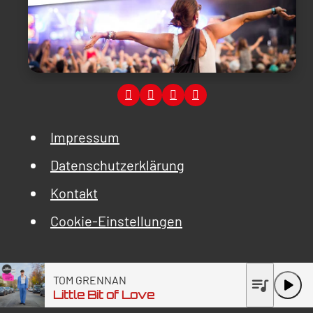
Impressum
Datenschutzerklärung
Kontakt
Cookie-Einstellungen
TOM GRENNAN
queue_music
play_arrow
Little Bit of Love