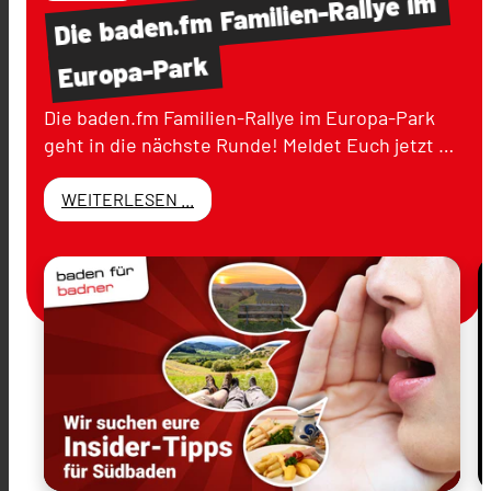
im
Familien-Rallye
baden.fm
Die
Europa-Park
Die baden.fm Familien-Rallye im Europa-Park
geht in die nächste Runde! Meldet Euch jetzt …
WEITERLESEN ...