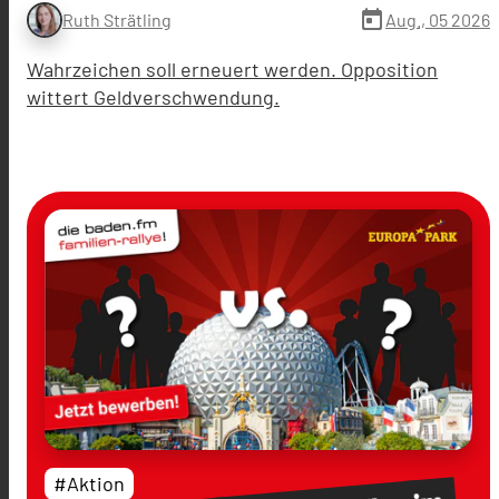
today
Aug., 05 2026
Ruth Strätling
Wahrzeichen soll erneuert werden. Opposition
wittert Geldverschwendung.
#Aktion