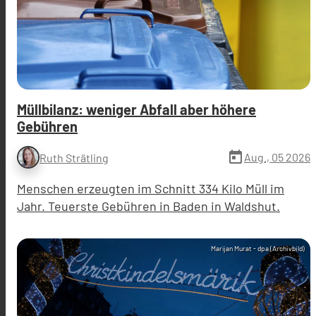
Müllbilanz: weniger Abfall aber höhere
Gebühren
today
Aug., 05 2026
Ruth Strätling
Menschen erzeugten im Schnitt 334 Kilo Müll im
Jahr. Teuerste Gebühren in Baden in Waldshut.
Marijan Murat - dpa (Archivbild)