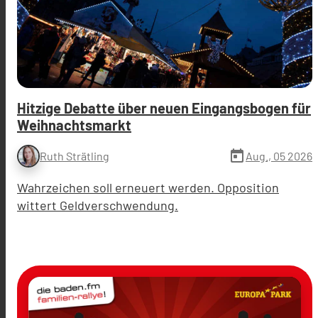
Hitzige Debatte über neuen Eingangsbogen für
Weihnachtsmarkt
today
Aug., 05 2026
Ruth Strätling
Wahrzeichen soll erneuert werden. Opposition
wittert Geldverschwendung.