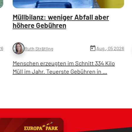
Müllbilanz: weniger Abfall aber
höhere Gebühren
today
26
Aug., 05 2026
Ruth Strätling
Menschen erzeugten im Schnitt 334 Kilo
Müll im Jahr. Teuerste Gebühren in …