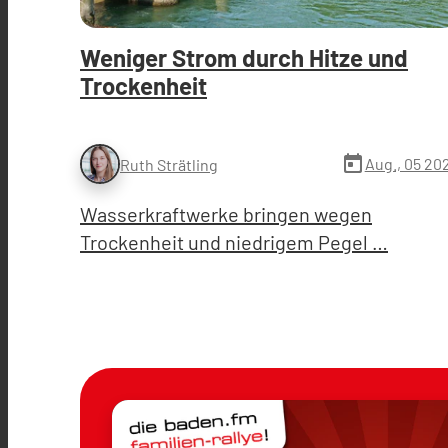
Weniger Strom durch Hitze und
Trockenheit
today
Aug., 05 20
Ruth Strätling
Wasserkraftwerke bringen wegen
Trockenheit und niedrigem Pegel …