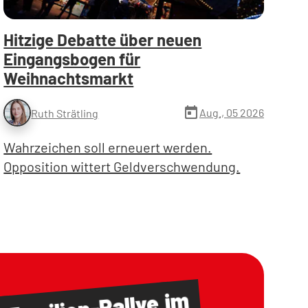
Hitzige Debatte über neuen
Eingangsbogen für
Weihnachtsmarkt
today
Aug., 05 2026
Ruth Strätling
Wahrzeichen soll erneuert werden.
Opposition wittert Geldverschwendung.
im