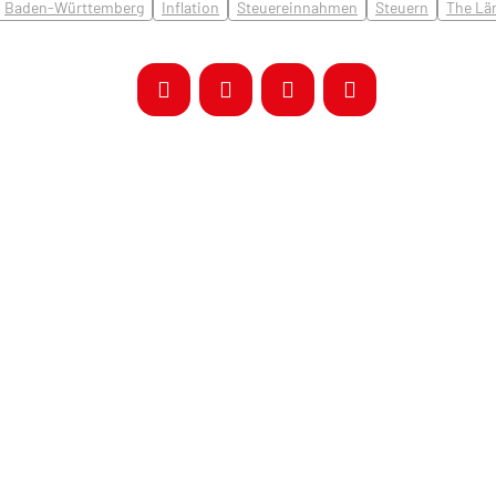
Baden-Württemberg
Inflation
Steuereinnahmen
Steuern
The Lä