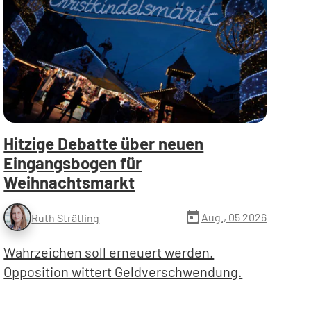
Hitzige Debatte über neuen
Eingangsbogen für
Weihnachtsmarkt
today
Aug., 05 2026
Ruth Strätling
Wahrzeichen soll erneuert werden.
Opposition wittert Geldverschwendung.