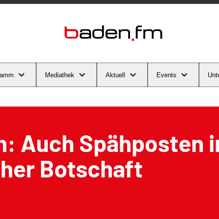
ramm
Mediathek
Aktuell
Events
Unt
n: Auch Spähposten i
cher Botschaft