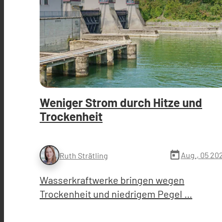
Weniger Strom durch Hitze und
Trockenheit
today
Aug., 05 20
Ruth Strätling
Wasserkraftwerke bringen wegen
Trockenheit und niedrigem Pegel …