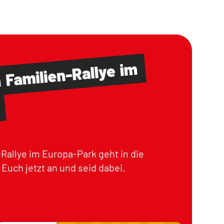
im
Familien-Rallye
m
Rallye im Europa-Park geht in die
Euch jetzt an und seid dabei.