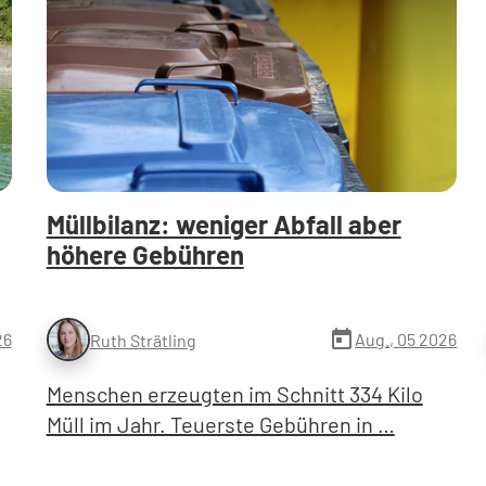
Müllbilanz: weniger Abfall aber
höhere Gebühren
today
26
Aug., 05 2026
Ruth Strätling
Menschen erzeugten im Schnitt 334 Kilo
Müll im Jahr. Teuerste Gebühren in …