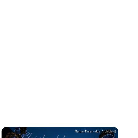
Marijan Murat - dpa (Archivbild)