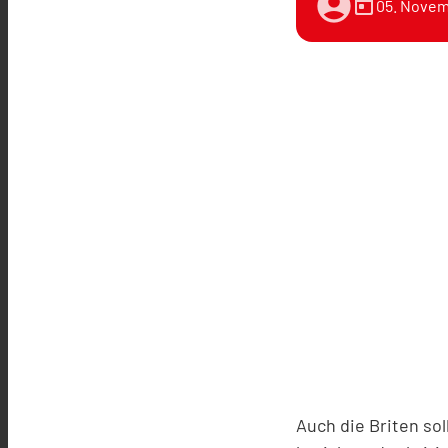
account_circle
today
05. Novem
Auch die Briten so