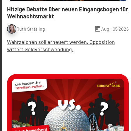
Hitzige Debatte über neuen Eingangsbogen für
Weihnachtsmarkt
today
Aug., 05 2026
Ruth Strätling
Wahrzeichen soll erneuert werden. Opposition
wittert Geldverschwendung.