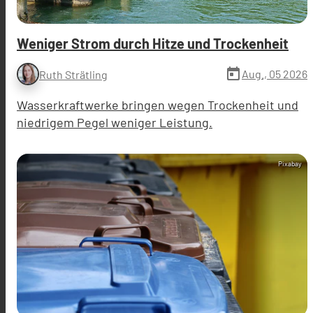
Weniger Strom durch Hitze und Trockenheit
today
Aug., 05 2026
Ruth Strätling
Wasserkraftwerke bringen wegen Trockenheit und
niedrigem Pegel weniger Leistung.
Pixabay