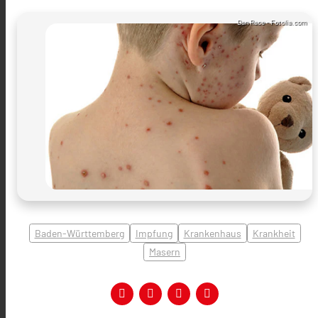
Dan Race - Fotolia.com
Baden-Württemberg
Impfung
Krankenhaus
Krankheit
Masern