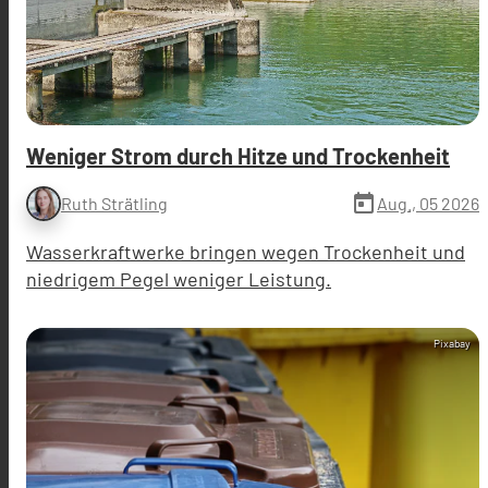
Weniger Strom durch Hitze und Trockenheit
today
Aug., 05 2026
Ruth Strätling
Wasserkraftwerke bringen wegen Trockenheit und
niedrigem Pegel weniger Leistung.
Pixabay