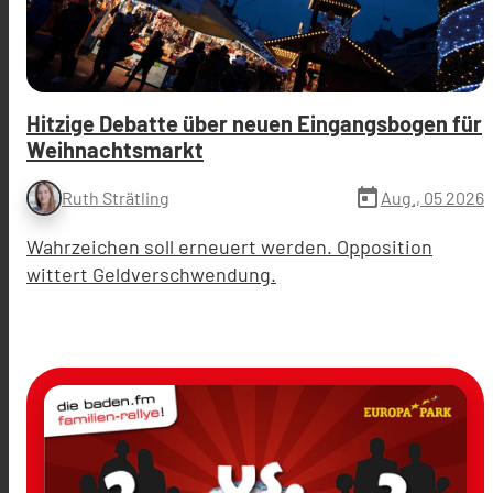
Hitzige Debatte über neuen Eingangsbogen für
Weihnachtsmarkt
today
Aug., 05 2026
Ruth Strätling
Wahrzeichen soll erneuert werden. Opposition
wittert Geldverschwendung.