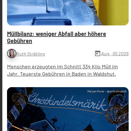
Müllbilanz: weniger Abfall aber höhere
Gebühren
today
Aug., 05 2026
Ruth Strätling
Menschen erzeugten im Schnitt 334 Kilo Müll im
Jahr. Teuerste Gebühren in Baden in Waldshut.
Marijan Murat - dpa (Archivbild)