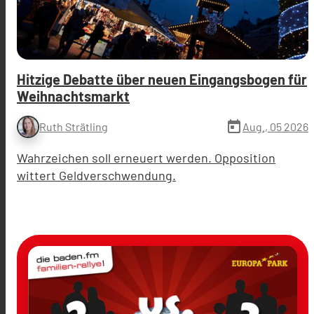
Hitzige Debatte über neuen Eingangsbogen für
Weihnachtsmarkt
today
Aug., 05 2026
Ruth Strätling
Wahrzeichen soll erneuert werden. Opposition
wittert Geldverschwendung.