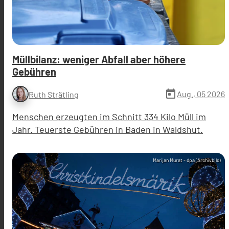
Müllbilanz: weniger Abfall aber höhere
Gebühren
today
Aug., 05 2026
Ruth Strätling
Menschen erzeugten im Schnitt 334 Kilo Müll im
Jahr. Teuerste Gebühren in Baden in Waldshut.
Marijan Murat - dpa (Archivbild)