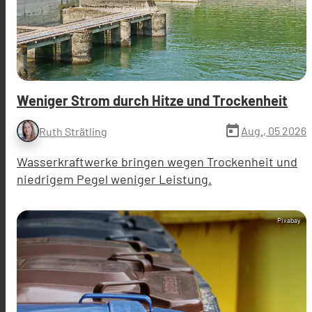
Weniger Strom durch Hitze und Trockenheit
today
Aug., 05 2026
Ruth Strätling
Wasserkraftwerke bringen wegen Trockenheit und
niedrigem Pegel weniger Leistung.
Pixabay