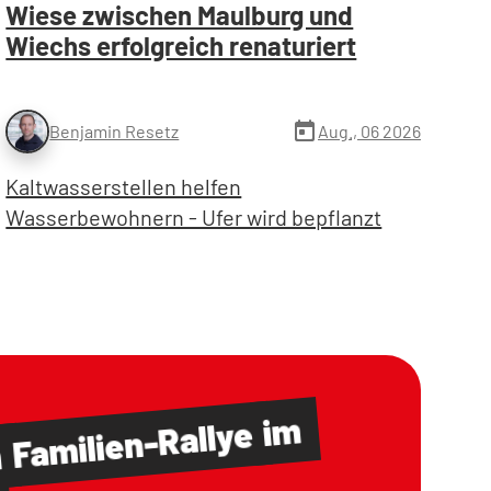
Wiese zwischen Maulburg und
Wiechs erfolgreich renaturiert
today
Aug., 06 2026
Benjamin Resetz
Kaltwasserstellen helfen
Wasserbewohnern - Ufer wird bepflanzt
im
Familien-Rallye
m