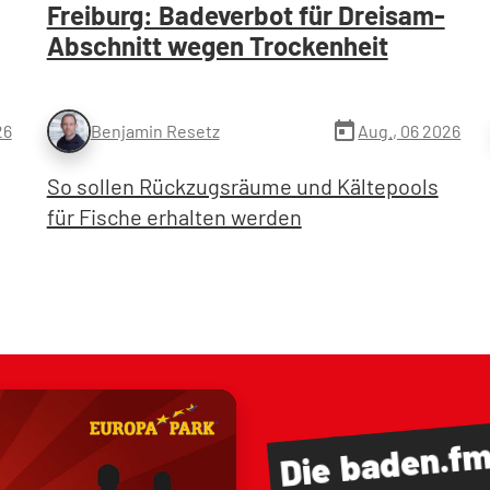
Freiburg: Badeverbot für Dreisam-
Abschnitt wegen Trockenheit
today
26
Aug., 06 2026
Benjamin Resetz
So sollen Rückzugsräume und Kältepools
für Fische erhalten werden
baden.f
Die