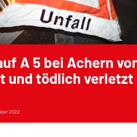
uf A 5 bei Achern vo
t und tödlich verletzt
mber 2022