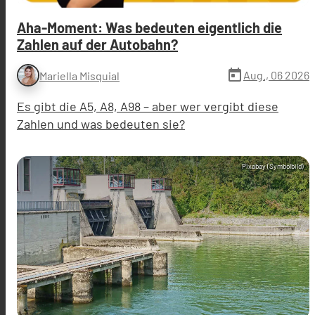
Aha-Moment: Was bedeuten eigentlich die
Zahlen auf der Autobahn?
today
Aug., 06 2026
Mariella Misquial
Es gibt die A5, A8, A98 – aber wer vergibt diese
Zahlen und was bedeuten sie?
Pixabay (Symbolbild)