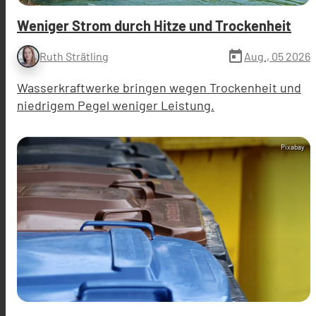
Weniger Strom durch Hitze und Trockenheit
today
Aug., 05 2026
Ruth Strätling
Wasserkraftwerke bringen wegen Trockenheit und
niedrigem Pegel weniger Leistung.
Pixabay