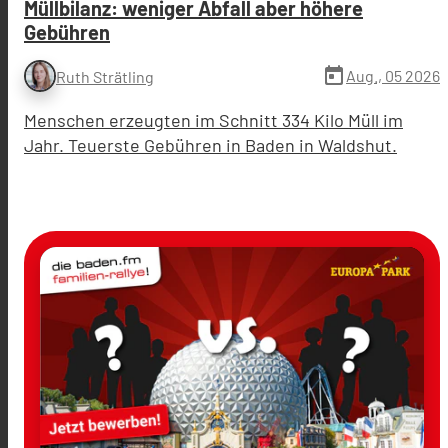
Müllbilanz: weniger Abfall aber höhere
Gebühren
today
Aug., 05 2026
Ruth Strätling
Menschen erzeugten im Schnitt 334 Kilo Müll im
Jahr. Teuerste Gebühren in Baden in Waldshut.