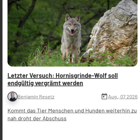
Letzter Versuch: Hornisgrinde-Wolf soll
endgültig vergrämt werden
today
Aug., 07 2026
Benjamin Resetz
Kommt das Tier Menschen und Hunden weiterhin zu
nah droht der Abschuss