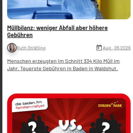
Müllbilanz: weniger Abfall aber höhere
Gebühren
today
Aug., 05 2026
Ruth Strätling
Menschen erzeugten im Schnitt 334 Kilo Müll im
Jahr. Teuerste Gebühren in Baden in Waldshut.