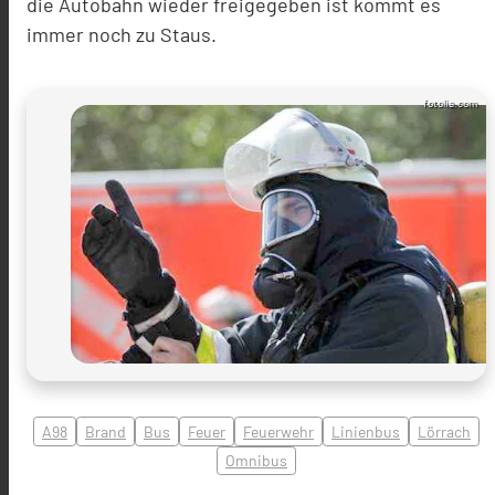
die Autobahn wieder freigegeben ist kommt es
immer noch zu Staus.
fotolia.com
A98
Brand
Bus
Feuer
Feuerwehr
Linienbus
Lörrach
Omnibus