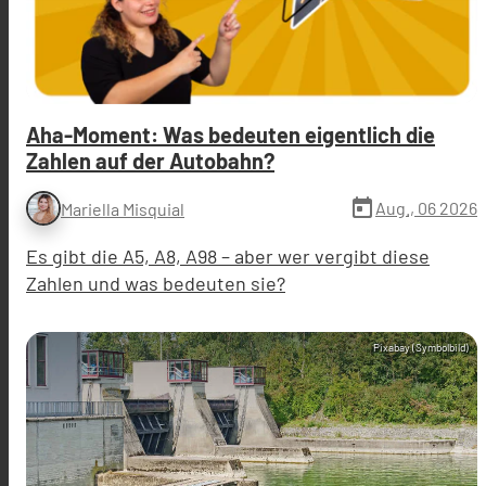
Aha-Moment: Was bedeuten eigentlich die
Zahlen auf der Autobahn?
today
Aug., 06 2026
Mariella Misquial
Es gibt die A5, A8, A98 – aber wer vergibt diese
Zahlen und was bedeuten sie?
Pixabay (Symbolbild)