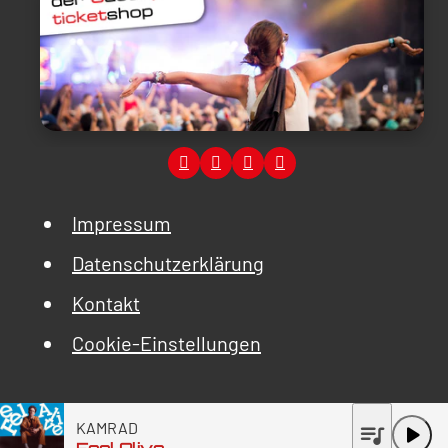
Impressum
Datenschutzerklärung
Kontakt
Cookie-Einstellungen
KAMRAD
queue_music
play_arrow