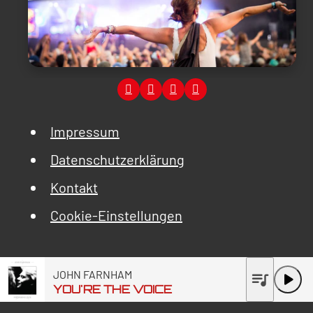
Impressum
Datenschutzerklärung
Kontakt
Cookie-Einstellungen
JOHN FARNHAM
queue_music
play_arrow
YOU'RE THE VOICE