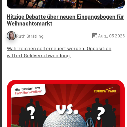
Hitzige Debatte über neuen Eingangsbogen für
Weihnachtsmarkt
today
Aug., 05 2026
Ruth Strätling
Wahrzeichen soll erneuert werden. Opposition
wittert Geldverschwendung.