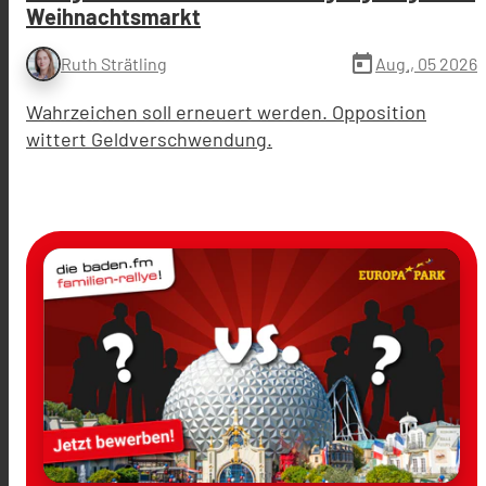
Weihnachtsmarkt
today
Aug., 05 2026
Ruth Strätling
Wahrzeichen soll erneuert werden. Opposition
wittert Geldverschwendung.