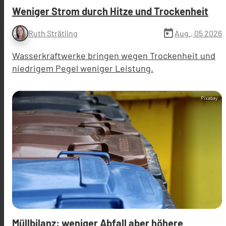
Weniger Strom durch Hitze und Trockenheit
today
Aug., 05 2026
Ruth Strätling
Wasserkraftwerke bringen wegen Trockenheit und
niedrigem Pegel weniger Leistung.
Pixabay
Müllbilanz: weniger Abfall aber höhere