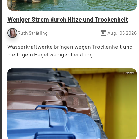
Weniger Strom durch Hitze und Trockenheit
today
Aug., 05 2026
Ruth Strätling
Wasserkraftwerke bringen wegen Trockenheit und
niedrigem Pegel weniger Leistung.
Pixabay