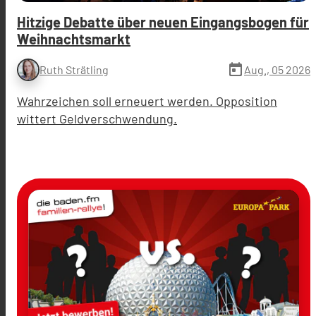
Hitzige Debatte über neuen Eingangsbogen für
Weihnachtsmarkt
today
Aug., 05 2026
Ruth Strätling
Wahrzeichen soll erneuert werden. Opposition
wittert Geldverschwendung.