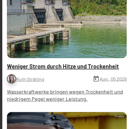
Weniger Strom durch Hitze und Trockenheit
today
Aug., 05 2026
Ruth Strätling
Wasserkraftwerke bringen wegen Trockenheit und
niedrigem Pegel weniger Leistung.
Pixabay