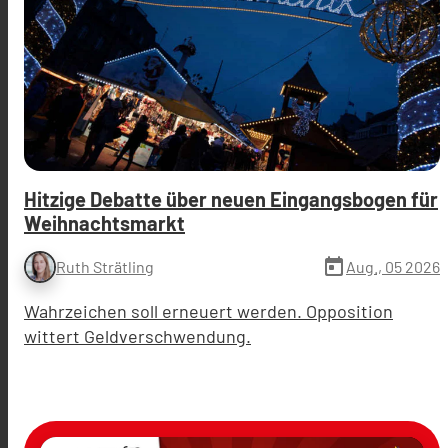
Hitzige Debatte über neuen Eingangsbogen für
Weihnachtsmarkt
today
Aug., 05 2026
Ruth Strätling
Wahrzeichen soll erneuert werden. Opposition
wittert Geldverschwendung.