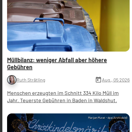
Müllbilanz: weniger Abfall aber höhere
Gebühren
today
Aug., 05 2026
Ruth Strätling
Menschen erzeugten im Schnitt 334 Kilo Müll im
Jahr. Teuerste Gebühren in Baden in Waldshut.
Marijan Murat - dpa (Archivbild)