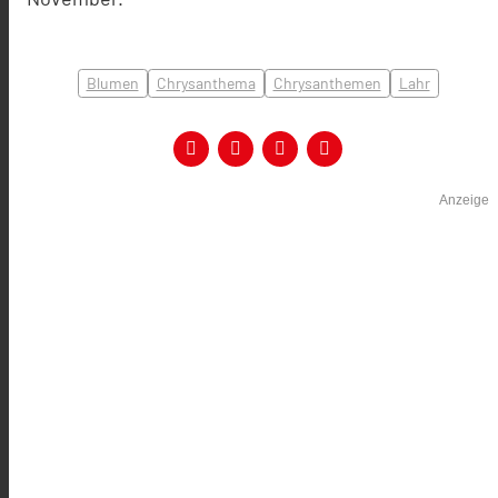
Blumen
Chrysanthema
Chrysanthemen
Lahr
Anzeige