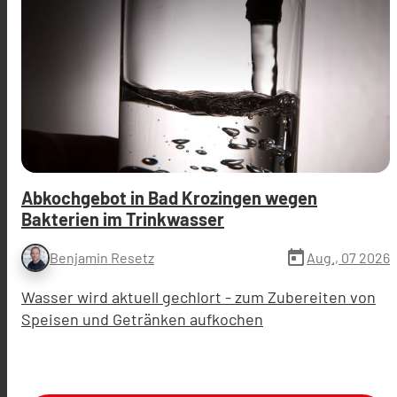
Abkochgebot in Bad Krozingen wegen
Bakterien im Trinkwasser
today
Aug., 07 2026
Benjamin Resetz
Wasser wird aktuell gechlort - zum Zubereiten von
Speisen und Getränken aufkochen