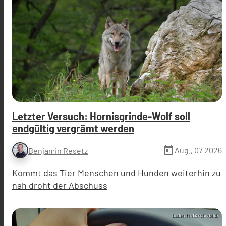
Letzter Versuch: Hornisgrinde-Wolf soll
endgültig vergrämt werden
today
Aug., 07 2026
Benjamin Resetz
Kommt das Tier Menschen und Hunden weiterhin zu
nah droht der Abschuss
baden.fm (Archivbild)