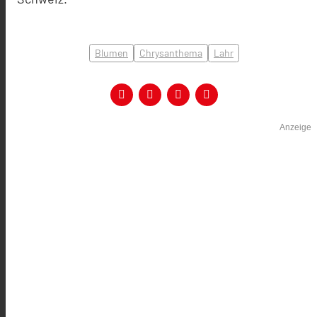
Blumen
Chrysanthema
Lahr
Anzeige