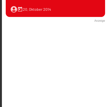
account_circle
today
20. Oktober 2014
Anzeige