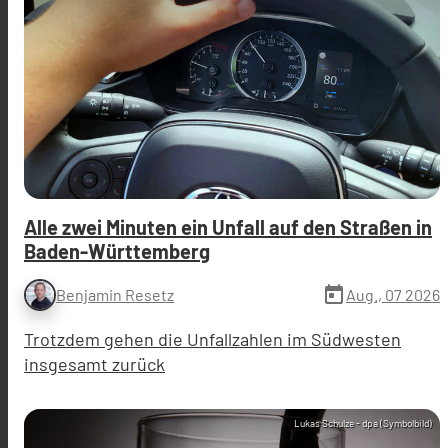
Alle zwei Minuten ein Unfall auf den Straßen in
Baden-Württemberg
today
Aug., 07 2026
Benjamin Resetz
Trotzdem gehen die Unfallzahlen im Südwesten
insgesamt zurück
Lukas Schulze - dpa (Symbolbild)