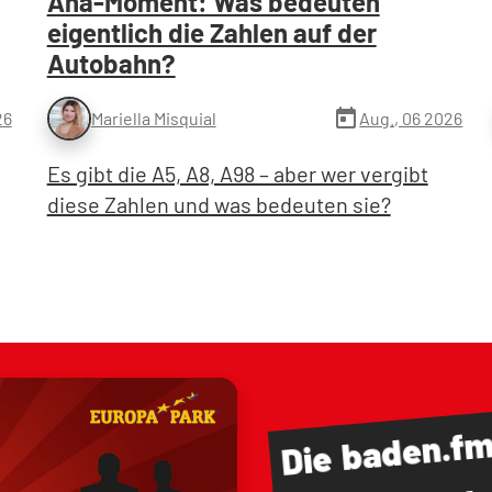
Aha-Moment: Was bedeuten
eigentlich die Zahlen auf der
Autobahn?
today
26
Aug., 06 2026
Mariella Misquial
Es gibt die A5, A8, A98 – aber wer vergibt
diese Zahlen und was bedeuten sie?
baden.f
Die