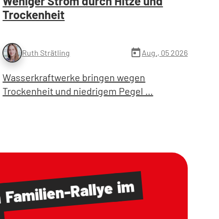
Weniger Strom durch Hitze und
Trockenheit
today
Aug., 05 2026
Ruth Strätling
Wasserkraftwerke bringen wegen
Trockenheit und niedrigem Pegel …
im
Familien-Rallye
m