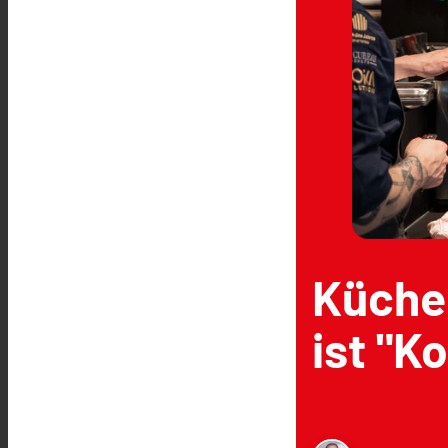
Küche
ist "K