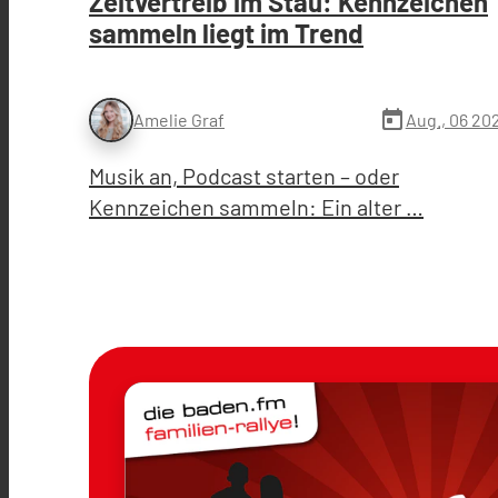
Zeitvertreib im Stau: Kennzeichen
sammeln liegt im Trend
today
Aug., 06 20
Amelie Graf
Musik an, Podcast starten – oder
Kennzeichen sammeln: Ein alter …