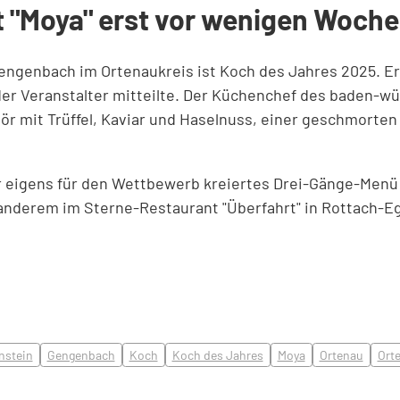
t "Moya" erst vor wenigen Woche
Gengenbach im Ortenaukreis ist Koch des Jahres 2025. Er
er Veranstalter mitteilte. Der Küchenchef des baden-w
ör mit Trüffel, Kaviar und Haselnuss, einer geschmorte
ihr eigens für den Wettbewerb kreiertes Drei-Gänge-Menü
anderem im Sterne-Restaurant "Überfahrt" in Rottach-Eg
nstein
Gengenbach
Koch
Koch des Jahres
Moya
Ortenau
Ort