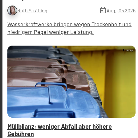
today
Aug., 05 2026
Ruth Strätling
Wasserkraftwerke bringen wegen Trockenheit und
niedrigem Pegel weniger Leistung.
Pixabay
Müllbilanz: weniger Abfall aber höhere
Gebühren