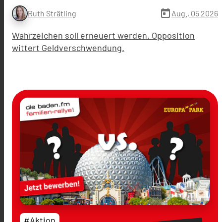
today
Aug., 05 2026
Ruth Strätling
Wahrzeichen soll erneuert werden. Opposition
wittert Geldverschwendung.
#Aktion