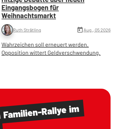
Eingangsbogen für
Weihnachtsmarkt
today
Aug., 05 2026
Ruth Strätling
Wahrzeichen soll erneuert werden.
Opposition wittert Geldverschwendung.
im
Familien-Rallye
m