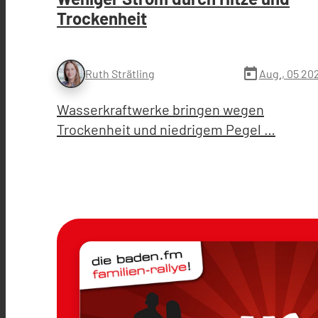
Trockenheit
today
Aug., 05 20
Ruth Strätling
Wasserkraftwerke bringen wegen
Trockenheit und niedrigem Pegel …