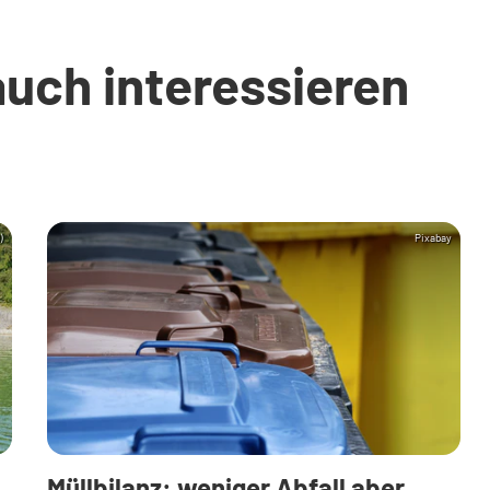
auch interessieren
)
Pixabay
Müllbilanz: weniger Abfall aber