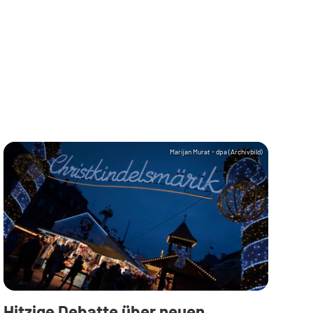
Marijan Murat - dpa (Archivbild)
Hitzige Debatte über neuen