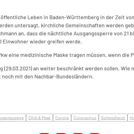
öffentliche Leben in Baden-Württemberg in der Zeit vom
rden untersagt, kirchliche Gemeinschaften werden geb
chmann an, dass die nächtliche Ausgangssperre von 21 bi
0 Einwohner wieder greifen werde.
 Pkw eine medizinische Maske tragen müssen, wenn die 
ag (29.03.2021) an weiter beschränkt werden sollen. Wie 
it noch mit den Nachbar-Bundesländern.
sgangssperre
Click & Meet
Corona
Coronavirus
Gottesdienst
H