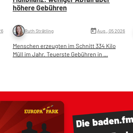
höhere Gebühren
today
26
Aug., 05 2026
Ruth Strätling
Menschen erzeugten im Schnitt 334 Kilo
Müll im Jahr. Teuerste Gebühren in …
baden.f
Die