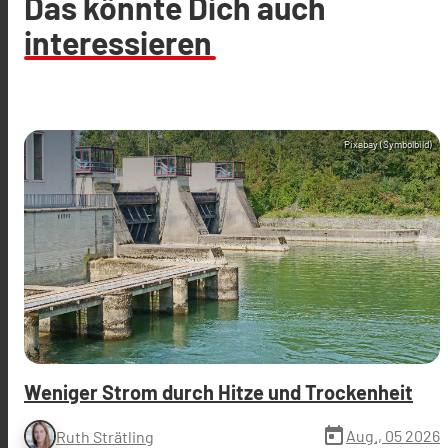
Das könnte Dich auch
interessieren
Pixabay (Symbolbild)
Weniger Strom durch Hitze und Trockenheit
today
Aug., 05 2026
Ruth Strätling