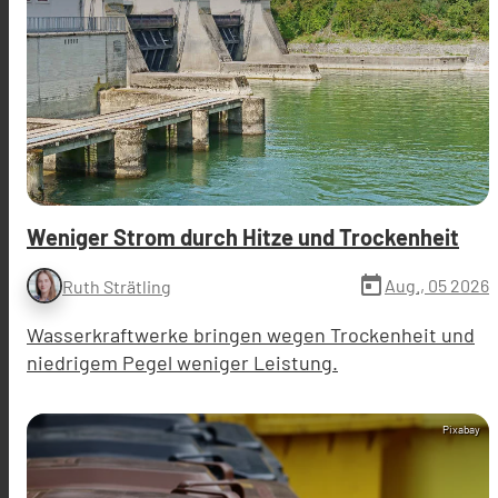
Weniger Strom durch Hitze und Trockenheit
today
Aug., 05 2026
Ruth Strätling
Wasserkraftwerke bringen wegen Trockenheit und
niedrigem Pegel weniger Leistung.
Pixabay