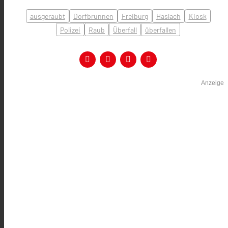
ausgeraubt
Dorfbrunnen
Freiburg
Haslach
Kiosk
Polizei
Raub
Überfall
überfallen
Anzeige