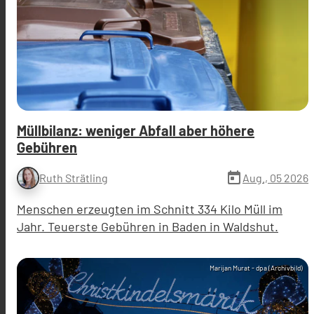
Müllbilanz: weniger Abfall aber höhere
Gebühren
today
Aug., 05 2026
Ruth Strätling
Menschen erzeugten im Schnitt 334 Kilo Müll im
Jahr. Teuerste Gebühren in Baden in Waldshut.
Marijan Murat - dpa (Archivbild)