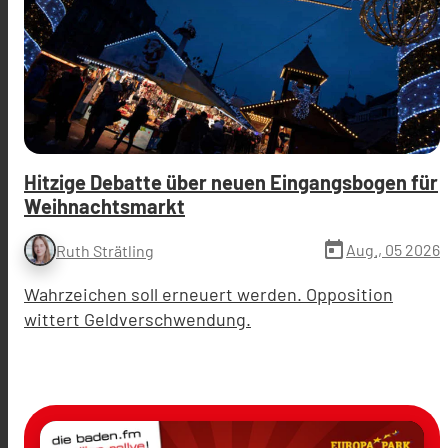
Hitzige Debatte über neuen Eingangsbogen für
Weihnachtsmarkt
today
Aug., 05 2026
Ruth Strätling
Wahrzeichen soll erneuert werden. Opposition
wittert Geldverschwendung.