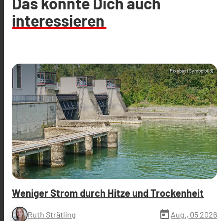
Das könnte Dich auch
interessieren
Pixabay (Symbolbild)
Weniger Strom durch Hitze und Trockenheit
today
Aug., 05 2026
Ruth Strätling