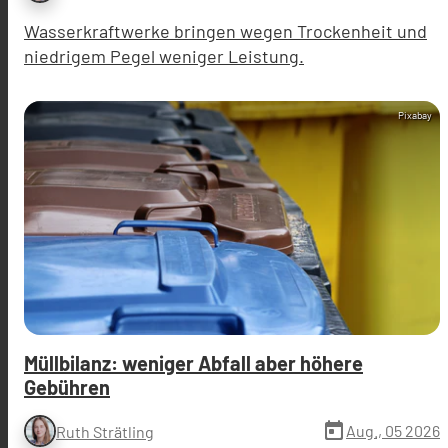
Wasserkraftwerke bringen wegen Trockenheit und
niedrigem Pegel weniger Leistung.
Pixabay
Müllbilanz: weniger Abfall aber höhere
Gebühren
today
Aug., 05 2026
Ruth Strätling