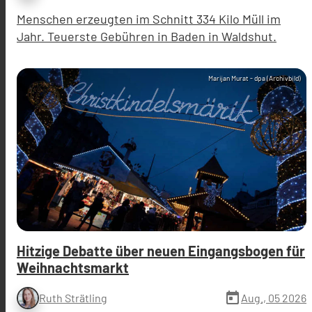
Menschen erzeugten im Schnitt 334 Kilo Müll im
Jahr. Teuerste Gebühren in Baden in Waldshut.
Marijan Murat - dpa (Archivbild)
Hitzige Debatte über neuen Eingangsbogen für
Weihnachtsmarkt
today
Aug., 05 2026
Ruth Strätling