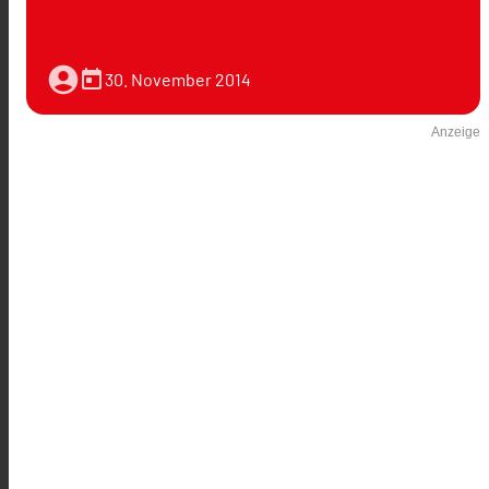
account_circle
today
30. November 2014
Anzeige