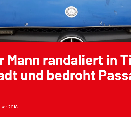
 Mann randaliert in T
adt und bedroht Pass
ber 2018