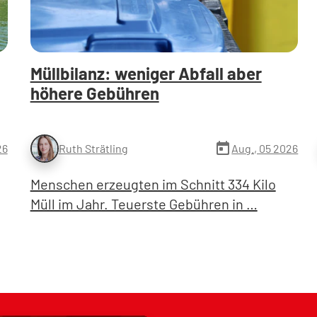
Müllbilanz: weniger Abfall aber
höhere Gebühren
today
26
Aug., 05 2026
Ruth Strätling
Menschen erzeugten im Schnitt 334 Kilo
Müll im Jahr. Teuerste Gebühren in …