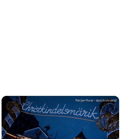
Marijan Murat - dpa (Archivbild)