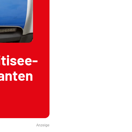
itisee-
anten
Anzeige