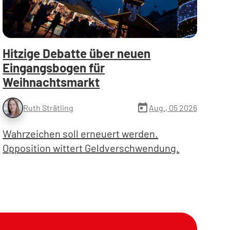
Hitzige Debatte über neuen
Eingangsbogen für
Weihnachtsmarkt
today
Aug., 05 2026
Ruth Strätling
Wahrzeichen soll erneuert werden.
Opposition wittert Geldverschwendung.