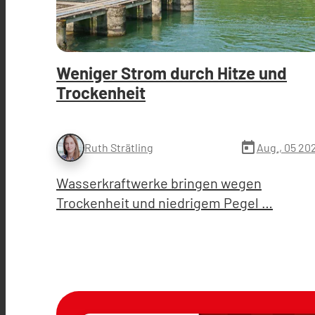
Weniger Strom durch Hitze und
Trockenheit
today
Aug., 05 20
Ruth Strätling
Wasserkraftwerke bringen wegen
Trockenheit und niedrigem Pegel …