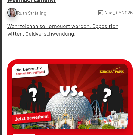
today
Aug., 05 2026
Ruth Strätling
Wahrzeichen soll erneuert werden. Opposition
wittert Geldverschwendung.