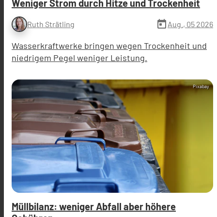
Weniger Strom durch Hitze und Trockenheit
today
Aug., 05 2026
Ruth Strätling
Wasserkraftwerke bringen wegen Trockenheit und
niedrigem Pegel weniger Leistung.
Pixabay
Müllbilanz: weniger Abfall aber höhere