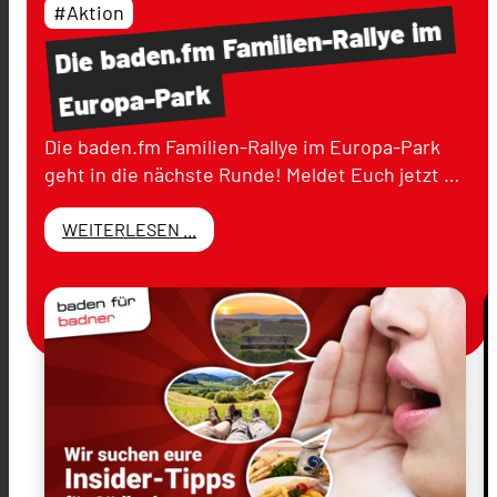
#Aktion
im
Familien-Rallye
baden.fm
Die
Europa-Park
Die baden.fm Familien-Rallye im Europa-Park
geht in die nächste Runde! Meldet Euch jetzt …
WEITERLESEN ...