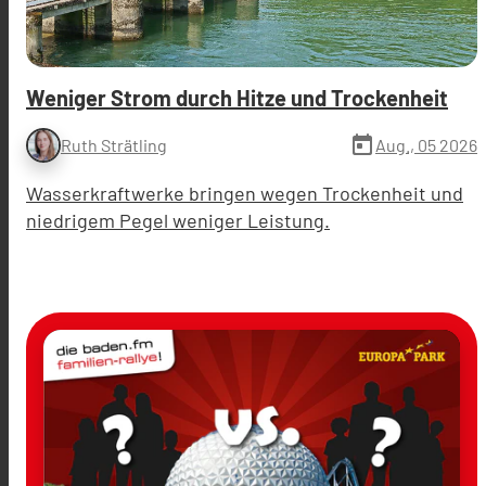
Weniger Strom durch Hitze und Trockenheit
today
Aug., 05 2026
Ruth Strätling
Wasserkraftwerke bringen wegen Trockenheit und
niedrigem Pegel weniger Leistung.