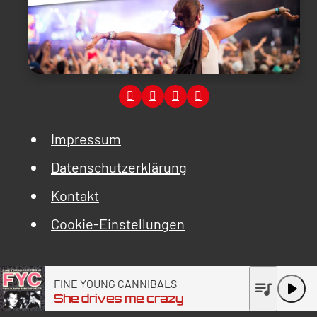
Impressum
Datenschutzerklärung
Kontakt
Cookie-Einstellungen
FINE YOUNG CANNIBALS
queue_music
play_arrow
She drives me crazy