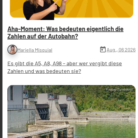
Aha-Moment: Was bedeuten eigentlich die
Zahlen auf der Autobahn?
today
Aug., 06 2026
Mariella Misquial
Es gibt die A5, A8, A98 – aber wer vergibt diese
Zahlen und was bedeuten sie?
Pixabay (Symbolbild)