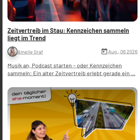
Zeitvertreib im Stau: Kennzeichen sammeln
liegt im Trend
today
Aug., 06 2026
Amelie Graf
Musik an, Podcast starten – oder Kennzeichen
sammeln: Ein alter Zeitvertreib erlebt gerade ein …