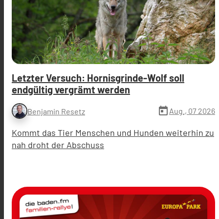
Letzter Versuch: Hornisgrinde-Wolf soll
endgültig vergrämt werden
today
Aug., 07 2026
Benjamin Resetz
Kommt das Tier Menschen und Hunden weiterhin zu
nah droht der Abschuss