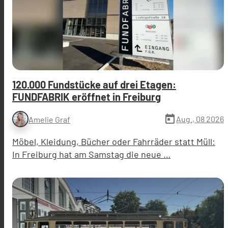
120.000 Fundstücke auf drei Etagen:
FUNDFABRIK eröffnet in Freiburg
today
Aug., 08 2026
Amelie Graf
Möbel, Kleidung, Bücher oder Fahrräder statt Müll:
In Freiburg hat am Samstag die neue …