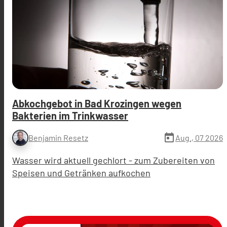
Abkochgebot in Bad Krozingen wegen
Bakterien im Trinkwasser
today
Aug., 07 2026
Benjamin Resetz
Wasser wird aktuell gechlort - zum Zubereiten von
Speisen und Getränken aufkochen