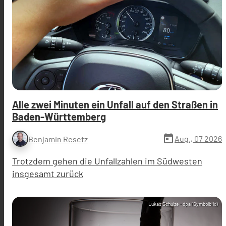
Alle zwei Minuten ein Unfall auf den Straßen in
Baden-Württemberg
today
Aug., 07 2026
Benjamin Resetz
Trotzdem gehen die Unfallzahlen im Südwesten
insgesamt zurück
Lukas Schulze - dpa (Symbolbild)