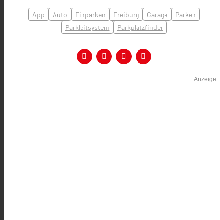
App
Auto
Einparken
Freiburg
Garage
Parken
Parkleitsystem
Parkplatzfinder
Anzeige