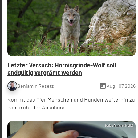
Letzter Versuch: Hornisgrinde-Wolf soll
endgültig vergrämt werden
today
Aug., 07 2026
Benjamin Resetz
Kommt das Tier Menschen und Hunden weiterhin zu
nah droht der Abschuss
baden.fm (Archivbild)