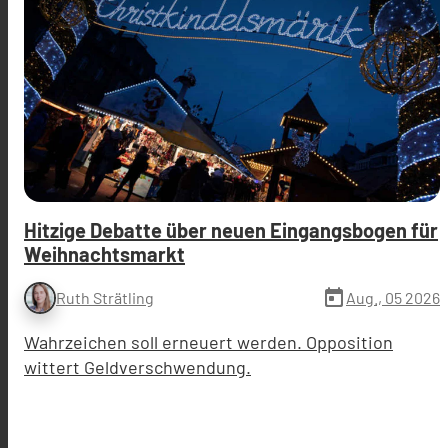
Hitzige Debatte über neuen Eingangsbogen für
Weihnachtsmarkt
today
Aug., 05 2026
Ruth Strätling
Wahrzeichen soll erneuert werden. Opposition
wittert Geldverschwendung.