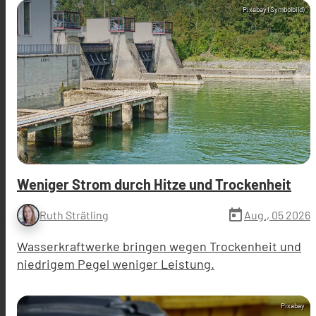
Pixabay (Symbolbild)
Weniger Strom durch Hitze und Trockenheit
today
Aug., 05 2026
Ruth Strätling
Wasserkraftwerke bringen wegen Trockenheit und
niedrigem Pegel weniger Leistung.
Pixabay