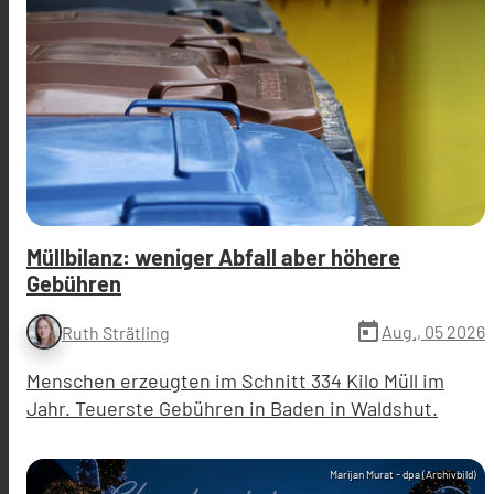
Müllbilanz: weniger Abfall aber höhere
Gebühren
today
Aug., 05 2026
Ruth Strätling
Menschen erzeugten im Schnitt 334 Kilo Müll im
Jahr. Teuerste Gebühren in Baden in Waldshut.
Marijan Murat - dpa (Archivbild)