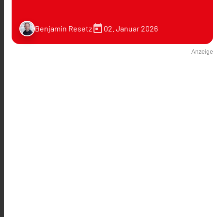
today
02. Januar 2026
Benjamin Resetz
Anzeige