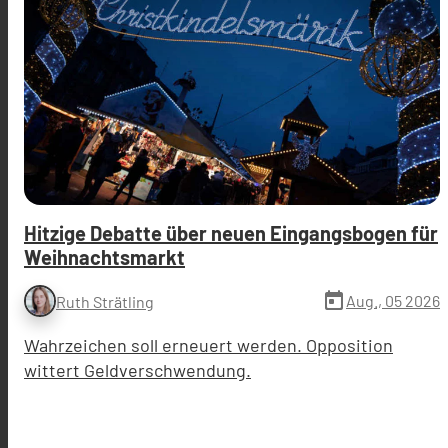
Hitzige Debatte über neuen Eingangsbogen für
Weihnachtsmarkt
today
Aug., 05 2026
Ruth Strätling
Wahrzeichen soll erneuert werden. Opposition
wittert Geldverschwendung.