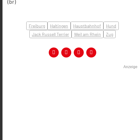
(br)
Freiburg
Haltingen
Hauptbahnhof
Hund
Jack Russell Terrier
Weil am Rhein
Zug
Anzeige