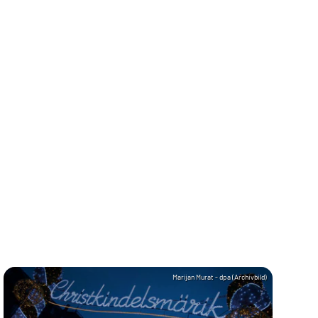
Marijan Murat - dpa (Archivbild)