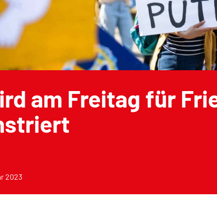
ird am Freitag für Fr
striert
ar 2023