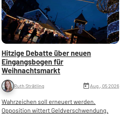
Hitzige Debatte über neuen
Eingangsbogen für
Weihnachtsmarkt
today
Aug., 05 2026
Ruth Strätling
Wahrzeichen soll erneuert werden.
Opposition wittert Geldverschwendung.