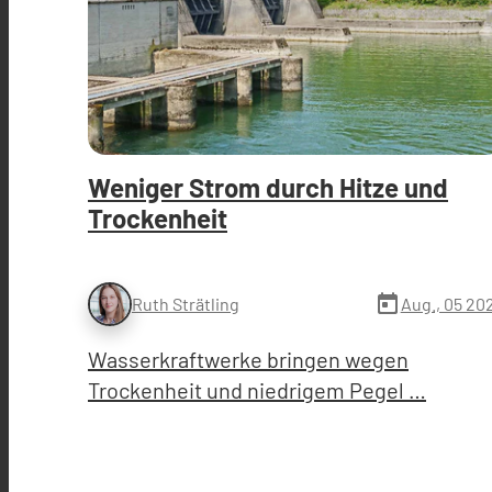
Weniger Strom durch Hitze und
Trockenheit
today
Aug., 05 20
Ruth Strätling
Wasserkraftwerke bringen wegen
Trockenheit und niedrigem Pegel …