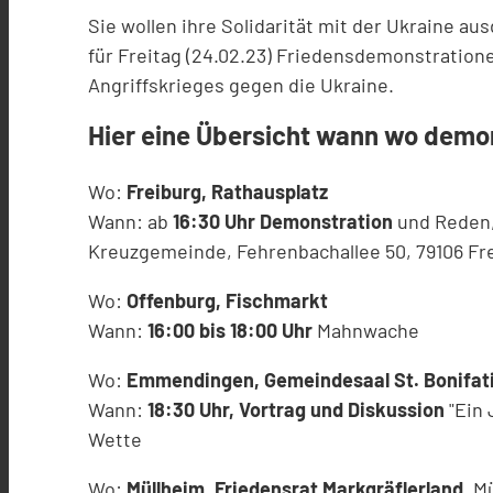
Sie wollen ihre Solidarität mit der Ukraine a
für Freitag (24.02.23) Friedensdemonstratio
Angriffskrieges gegen die Ukraine.
Hier eine Übersicht wann wo demo
Wo:
Freiburg, Rathausplatz
Wann: ab
16:30 Uhr Demonstration
und Reden
Kreuzgemeinde, Fehrenbachallee 50, 79106 Fr
Wo:
Offenburg, Fischmarkt
Wann:
16:00 bis 18:00 Uhr
Mahnwache
Wo:
Emmendingen, Gemeindesaal St. Bonifat
Wann:
18:30 Uhr, Vortrag und Diskussion
"Ein 
Wette
Wo:
Müllheim, Friedensrat Markgräflerland
, M