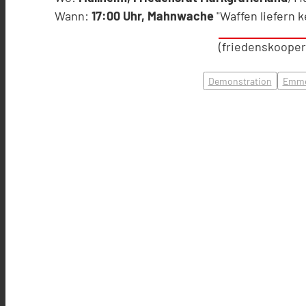
Wann:
17:00 Uhr, Mahnwache
"Waffen liefern 
(friedenskooper
Demonstration
Emme