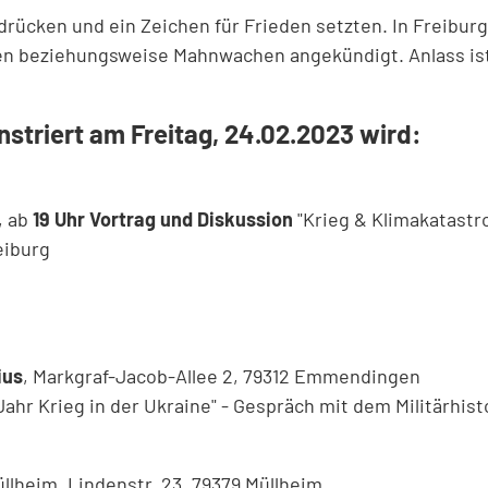
usdrücken und ein Zeichen für Frieden setzten. In Freib
nen beziehungsweise Mahnwachen angekündigt. Anlass ist
nstriert am
Freitag, 24.02.2023
wird:
, ab
19 Uhr Vortrag und Diskussion
"Krieg & Klimakatastro
eiburg
ius
, Markgraf-Jacob-Allee 2, 79312 Emmendingen
Jahr Krieg in der Ukraine" - Gespräch mit dem Militärhis
üllheim, Lindenstr. 23, 79379 Müllheim