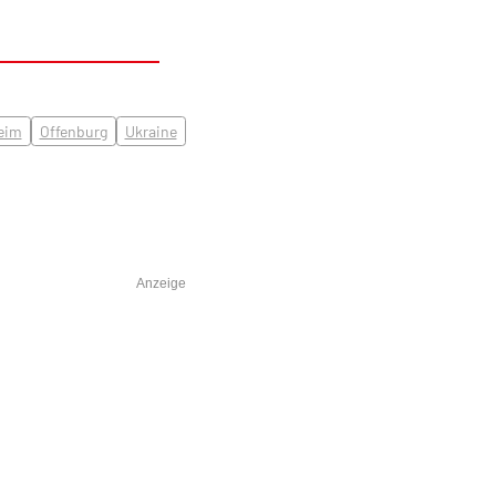
eim
Offenburg
Ukraine
Anzeige