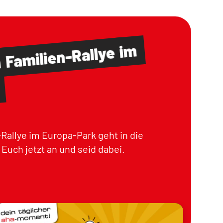
im
Familien-Rallye
m
Rallye im Europa-Park geht in die
Euch jetzt an und seid dabei.