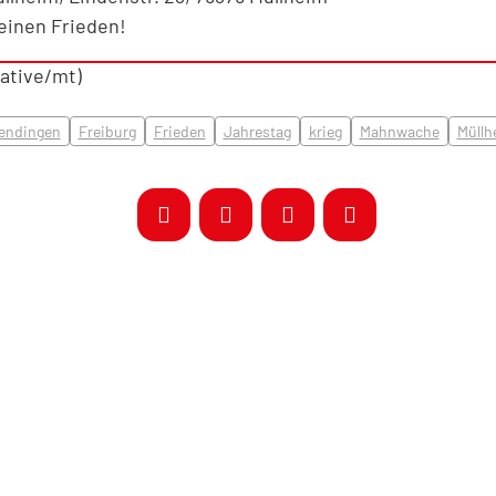
keinen Frieden!
ative/mt)
ndingen
Freiburg
Frieden
Jahrestag
krieg
Mahnwache
Müllh