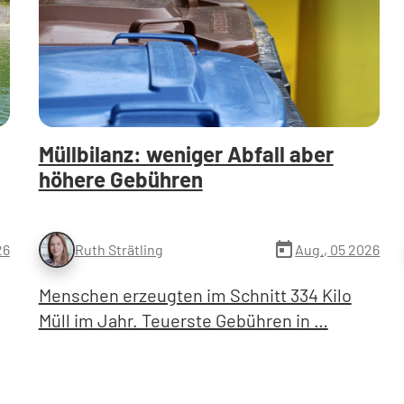
Müllbilanz: weniger Abfall aber
höhere Gebühren
today
26
Aug., 05 2026
Ruth Strätling
Menschen erzeugten im Schnitt 334 Kilo
Müll im Jahr. Teuerste Gebühren in …