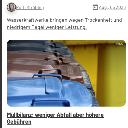
today
Aug., 05 2026
Ruth Strätling
Wasserkraftwerke bringen wegen Trockenheit und
niedrigem Pegel weniger Leistung.
Pixabay
Müllbilanz: weniger Abfall aber höhere
Gebühren