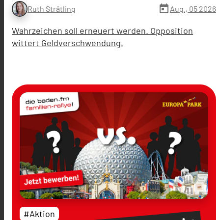
today
Aug., 05 2026
Ruth Strätling
Wahrzeichen soll erneuert werden. Opposition
wittert Geldverschwendung.
#Aktion