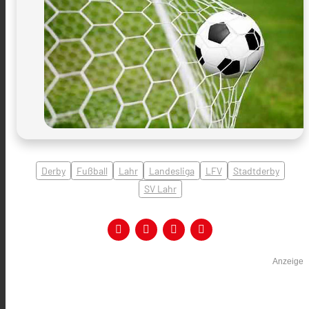
Derby
Fußball
Lahr
Landesliga
LFV
Stadtderby
SV Lahr
Anzeige