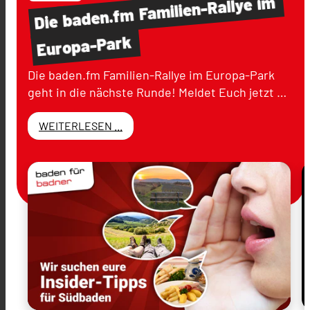
im
Familien-Rallye
baden.fm
Die
Europa-Park
Die baden.fm Familien-Rallye im Europa-Park
geht in die nächste Runde! Meldet Euch jetzt …
WEITERLESEN ...