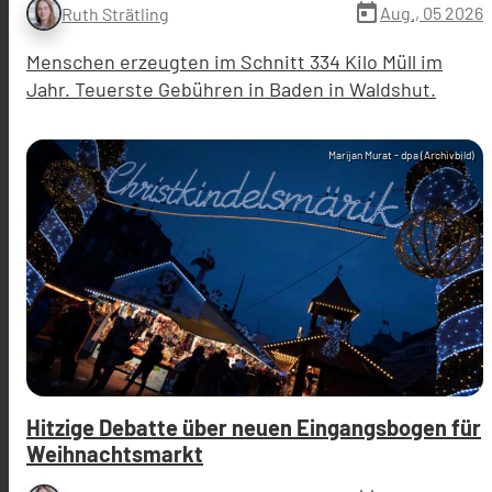
today
Aug., 05 2026
Ruth Strätling
Menschen erzeugten im Schnitt 334 Kilo Müll im
Jahr. Teuerste Gebühren in Baden in Waldshut.
Marijan Murat - dpa (Archivbild)
Hitzige Debatte über neuen Eingangsbogen für
Weihnachtsmarkt