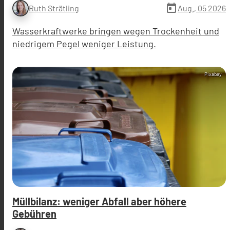
today
Aug., 05 2026
Ruth Strätling
Wasserkraftwerke bringen wegen Trockenheit und
niedrigem Pegel weniger Leistung.
Pixabay
Müllbilanz: weniger Abfall aber höhere
Gebühren