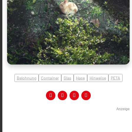
Belohnung
Container
Glas
Hase
Hinweise
PETA
Anzeige