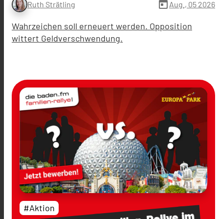
today
Aug., 05 2026
Ruth Strätling
Wahrzeichen soll erneuert werden. Opposition
wittert Geldverschwendung.
#Aktion
im