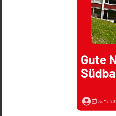
Gute N
Südba
account_circle
today
05. Mai 20