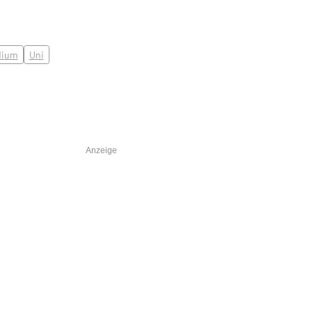
dium
Uni
Anzeige