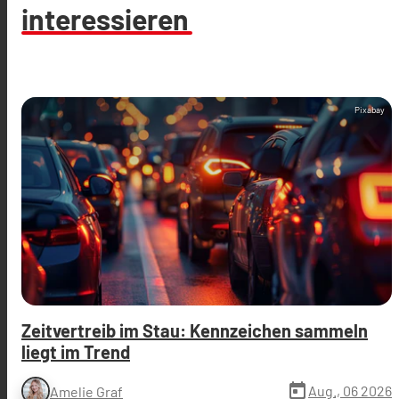
interessieren
Pixabay
Zeitvertreib im Stau: Kennzeichen sammeln
liegt im Trend
today
Aug., 06 2026
Amelie Graf