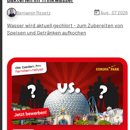
today
Aug., 07 2026
Benjamin Resetz
Wasser wird aktuell gechlort - zum Zubereiten von
Speisen und Getränken aufkochen