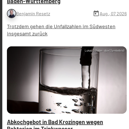
Baden-Württemberg
today
Aug., 07 2026
Benjamin Resetz
Trotzdem gehen die Unfallzahlen im Südwesten
insgesamt zurück
Lukas Schulze - dpa (Symbolbild)
Abkochgebot in Bad Krozingen wegen
Bakterien im Trinkwasser