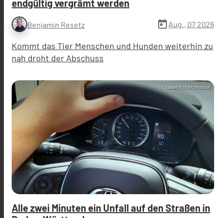
endgültig vergrämt werden
today
Aug., 07 2026
Benjamin Resetz
Kommt das Tier Menschen und Hunden weiterhin zu
nah droht der Abschuss
baden.fm (Archivbild)
Alle zwei Minuten ein Unfall auf den Straßen in