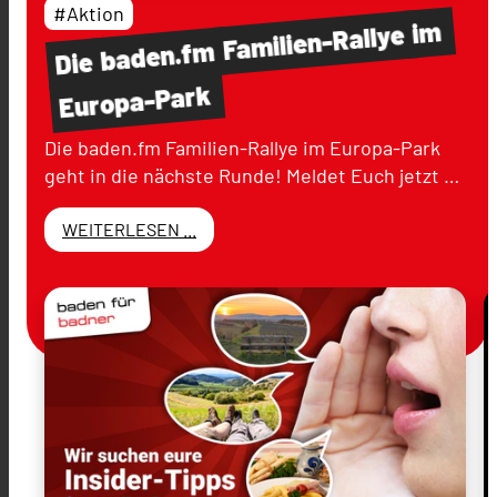
#Aktion
im
Familien-Rallye
baden.fm
Die
Europa-Park
Die baden.fm Familien-Rallye im Europa-Park
geht in die nächste Runde! Meldet Euch jetzt …
WEITERLESEN ...